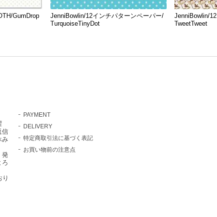
OOTH/GumDrop
JenniBowlin/12インチパターンペーパー/
JenniBowl
TurquoiseTinyDot
TweetTweet
PAYMENT
曜
DELIVERY
返信
特定商取引法に基づく表記
休み
お買い物前の注意点
・発
よろ
おり