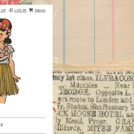
 UP
LOG IN
0Items
CT