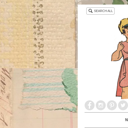
・ ・
SEARCH ALL
N