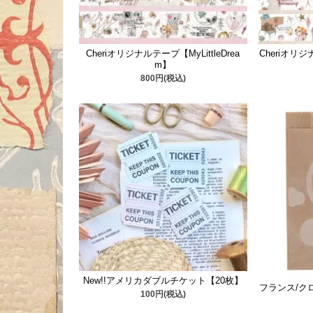
Cheriオリジナルテープ【MyLittleDrea
Cheriオリジナ
m】
800円(税込)
New!!アメリカダブルチケット【20枚】
フランス/ク
100円(税込)