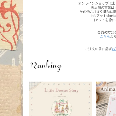
オンラインショップは土
実店舗の営業はIn
その他ご注文や商品に
infoアットche
(アットを@に
会員の方は
こちら
よ
ご注文の前に必ず
お