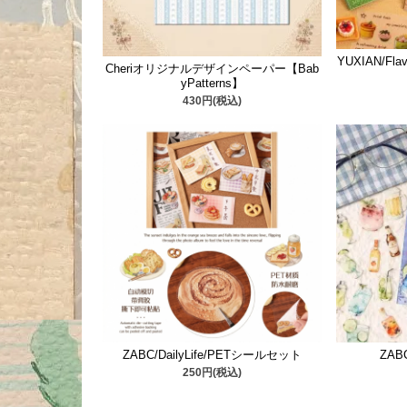
YUXIAN/Fl
Cheriオリジナルデザインペーパー【Bab
yPatterns】
430円(税込)
ZABC/DailyLife/PETシールセット
ZA
250円(税込)