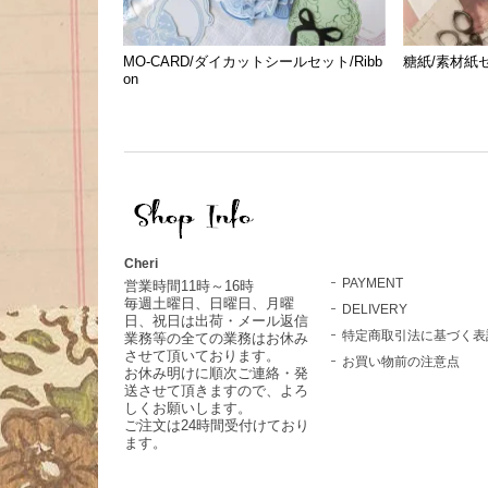
MO-CARD/ダイカットシールセット/Ribb
糖紙/素材紙セッ
on
Cheri
PAYMENT
営業時間11時～16時
毎週土曜日、日曜日、月曜
DELIVERY
日、祝日は出荷・メール返信
特定商取引法に基づく表
業務等の全ての業務はお休み
させて頂いております。
お買い物前の注意点
お休み明けに順次ご連絡・発
送させて頂きますので、よろ
しくお願いします。
ご注文は24時間受付けており
ます。