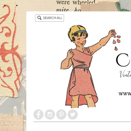
・ ・
SEARCH ALL