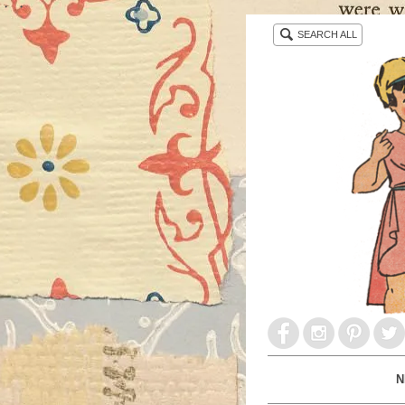
・ ・
SEARCH ALL
N