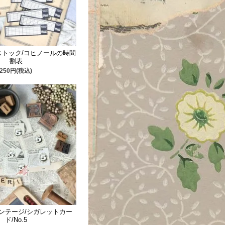
ストック/コヒノールの時間
割表
250円(税込)
ンテージ/シガレットカー
ド/No.5