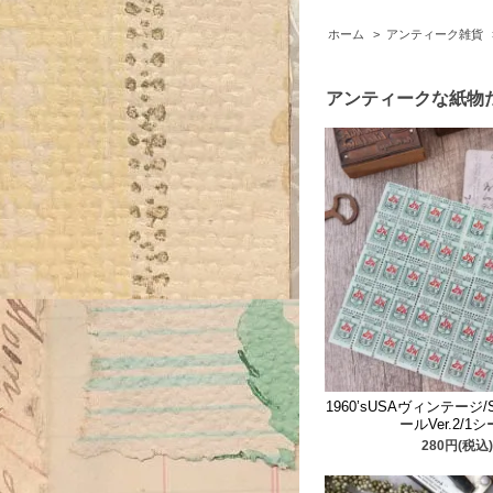
ホーム
>
アンティーク雑貨
アンティークな紙物
1960’sUSAヴィンテージ
ールVer.2/1
280円(税込)