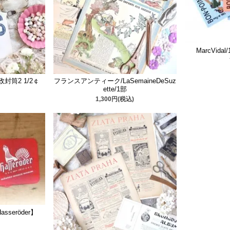
MarcVida
封筒2 1/2￠
フランスアンティーク/LaSemaineDeSuz
ette/1部
1,300円(税込)
seröder】