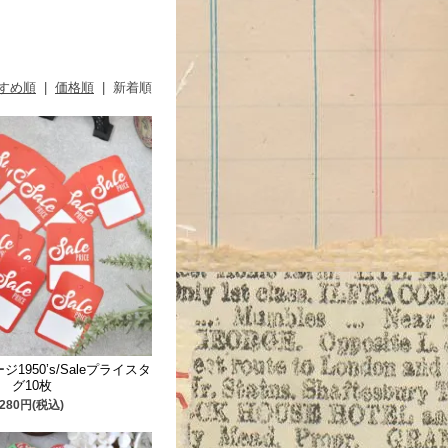
すめ順
|
価格順
|
新着順
1950’s/Saleプライスタ
グ10枚
280円(税込)