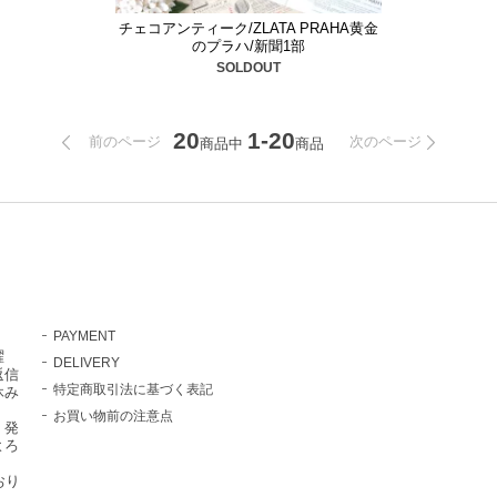
チェコアンティーク/ZLATA PRAHA黄金
のプラハ/新聞1部
SOLDOUT
20
1-20
前のページ
次のページ
商品中
商品
PAYMENT
曜
DELIVERY
返信
特定商取引法に基づく表記
休み
お買い物前の注意点
・発
よろ
おり