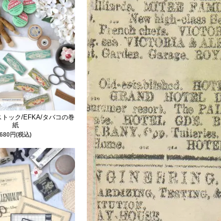
トック/EFKA/タバコの巻
紙
680円(税込)