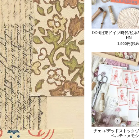
DDR旧東ドイツ時代/絵本/AB
RN
1,900円(税込
チェコ/デッドストックヴ
ベルティメモシ