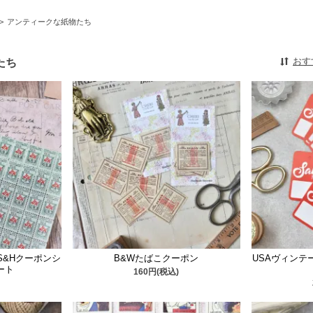
>
アンティークな紙物たち
たち
おす
/S&Hクーポンシ
B&Wたばこクーポン
USAヴィンテージ
シート
160円(税込)