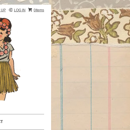
 UP
LOG IN
0Items
CT