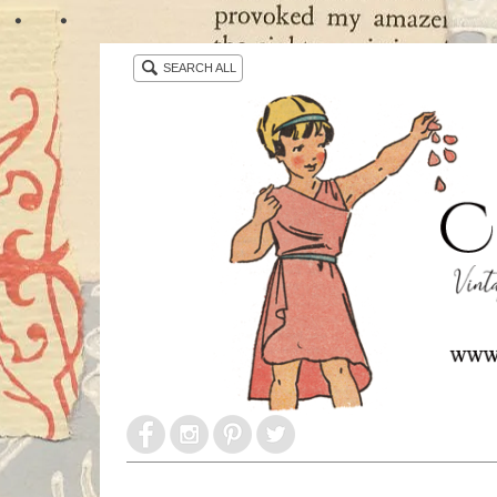
・ ・
SEARCH ALL