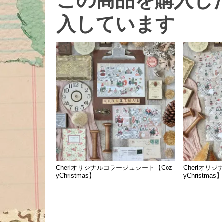
この商品を購入し
入しています
Cheriオリジナルコラージュシート【Coz
Cheriオリ
yChristmas】
yChristmas