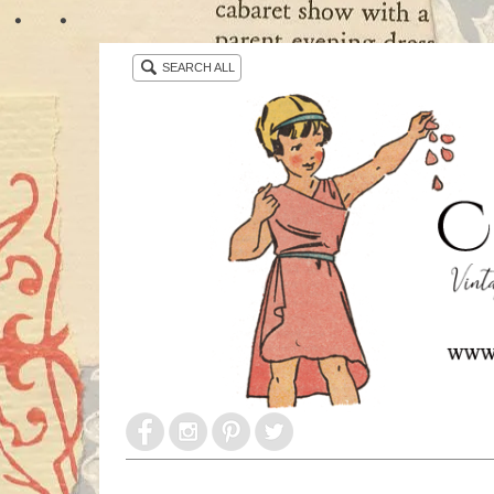
・ ・
SEARCH ALL