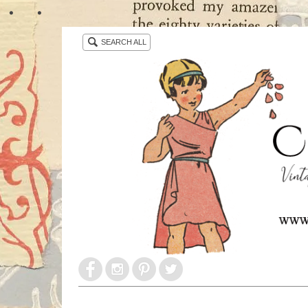
・ ・
SEARCH ALL