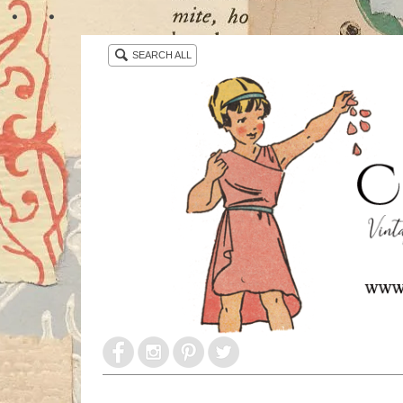
・ ・
SEARCH ALL