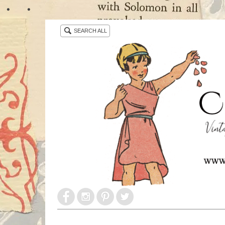
・ ・
SEARCH ALL