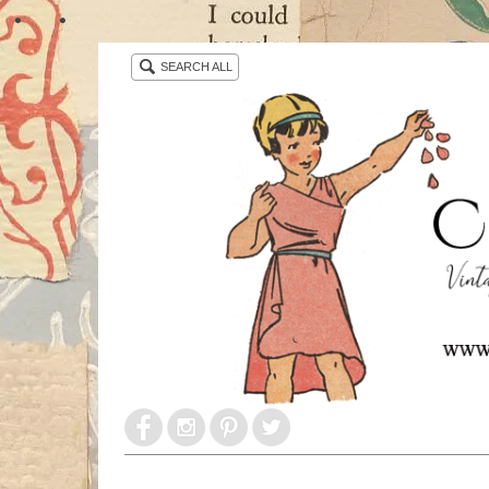
・ ・
SEARCH ALL