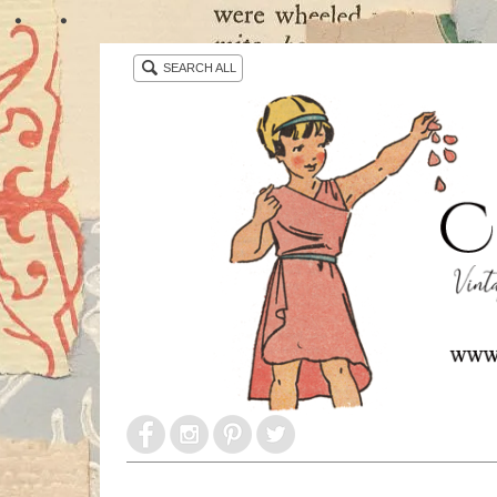
・ ・
SEARCH ALL