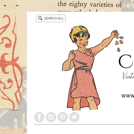
・ ・
SEARCH ALL