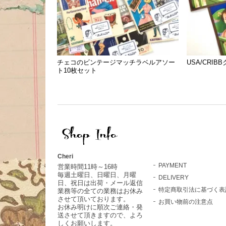
チェコのビンテージマッチラベルアソー
USA/CRI
ト10枚セット
Cheri
PAYMENT
営業時間11時～16時
毎週土曜日、日曜日、月曜
DELIVERY
日、祝日は出荷・メール返信
特定商取引法に基づく表
業務等の全ての業務はお休み
させて頂いております。
お買い物前の注意点
お休み明けに順次ご連絡・発
送させて頂きますので、よろ
しくお願いします。