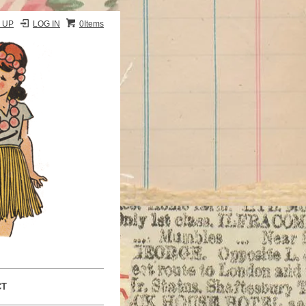
 UP
LOG IN
0Items
CT