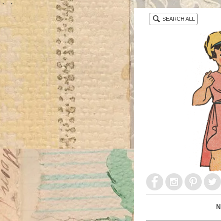
・ ・
SEARCH ALL
N