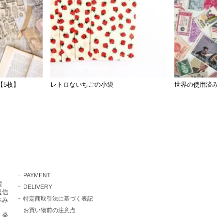
【5枚】
レトロないちごの小袋
世界の使用済み
PAYMENT
曜
DELIVERY
返信
特定商取引法に基づく表記
休み
お買い物前の注意点
・発