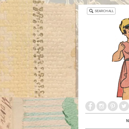
・ ・
SEARCH ALL
N