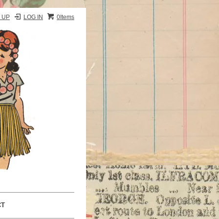
 UP
LOG IN
0Items
CT