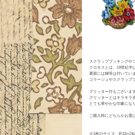
スクラップブッキングや
クロモスとは、19世紀
裏面には糊等は付いてい
コラージュやスクラップ
グリッター付もございま
グリッターとはキラキラ
とても華やかな印象にな
ご購入時にどちらかお選
※1枚のサイズ 約16×2