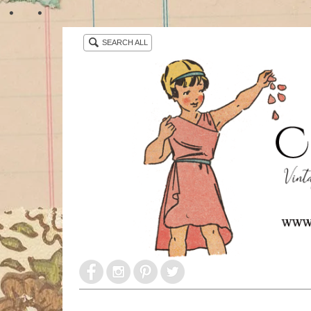
・ ・
SEARCH ALL