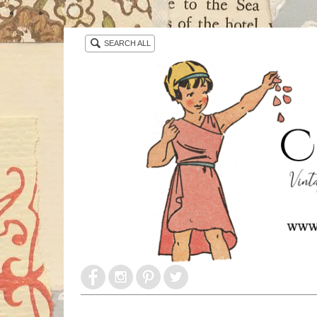
・ ・
SEARCH ALL