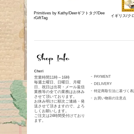
Primitives by Kathy/Deerギフトタグ/Dee
イギリス/クロ
rGiftTag
Cheri
PAYMENT
営業時間11時～16時
毎週土曜日、日曜日、月曜
DELIVERY
日、祝日は出荷・メール返信
特定商取引法に基づく表
業務等の全ての業務はお休み
させて頂いております。
お買い物前の注意点
お休み明けに順次ご連絡・発
送させて頂きますので、よろ
しくお願いします。
ご注文は24時間受付けており
ます。