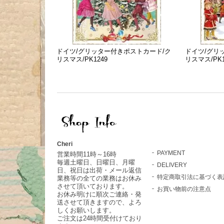
ドイツ/グリッター付きポストカード/ク
ドイツ/グリ
リスマス/PK1249
リスマス/PK1
Cheri
PAYMENT
営業時間11時～16時
毎週土曜日、日曜日、月曜
DELIVERY
日、祝日は出荷・メール返信
特定商取引法に基づく表
業務等の全ての業務はお休み
させて頂いております。
お買い物前の注意点
お休み明けに順次ご連絡・発
送させて頂きますので、よろ
しくお願いします。
ご注文は24時間受付けており