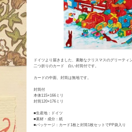
ドイツより届きました、素敵なクリスマスのグリーティ
二つ折りのカード 白い封筒付です。
カードの中面、封筒は無地です。
封筒付
本体115×166ミリ
封筒120×176ミリ
■生産地：ドイツ
■素材・成分：紙
■パッケージ：カード1枚と封筒1枚セットでPP袋入り