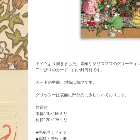
ドイツより届きました、素敵なクリスマスのグリーティ
二つ折りのカード 白い封筒付です。
カードの中面、封筒は無地です。
グリッターは表面に部分的に少しついております。
封筒付
本体115×166ミリ
封筒120×176ミリ
■生産地：ドイツ
■素材・成分：紙