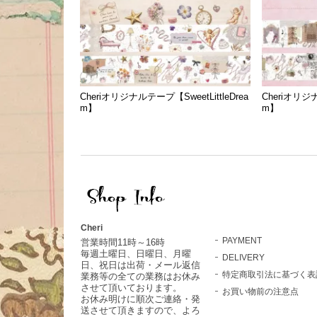
Cheriオリジナルテープ【SweetLittleDrea
Cheriオリジナ
m】
m】
Cheri
PAYMENT
営業時間11時～16時
毎週土曜日、日曜日、月曜
DELIVERY
日、祝日は出荷・メール返信
特定商取引法に基づく表
業務等の全ての業務はお休み
させて頂いております。
お買い物前の注意点
お休み明けに順次ご連絡・発
送させて頂きますので、よろ