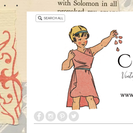
・ ・
SEARCH ALL