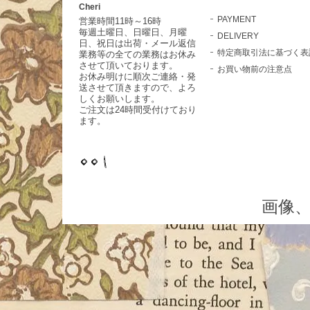
Cheri
PAYMENT
営業時間11時～16時
毎週土曜日、日曜日、月曜
DELIVERY
日、祝日は出荷・メール返信
特定商取引法に基づく表
業務等の全ての業務はお休み
させて頂いております。
お買い物前の注意点
お休み明けに順次ご連絡・発
送させて頂きますので、よろ
しくお願いします。
ご注文は24時間受付けており
ます。
画像