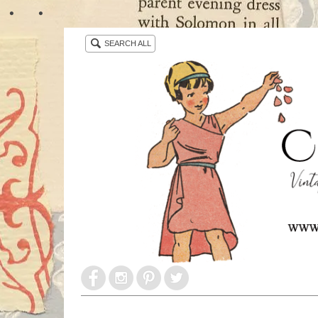
・ ・
SEARCH ALL