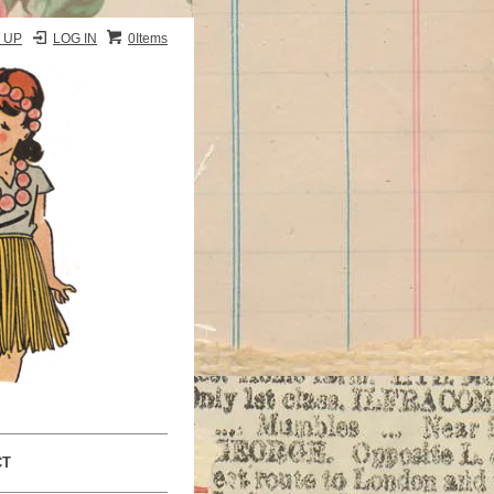
 UP
LOG IN
0Items
CT