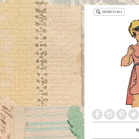
・ ・
SEARCH ALL
N