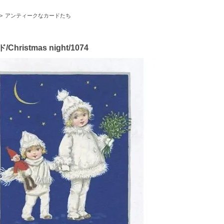
>
アンティークなカードたち
ristmas night/1074