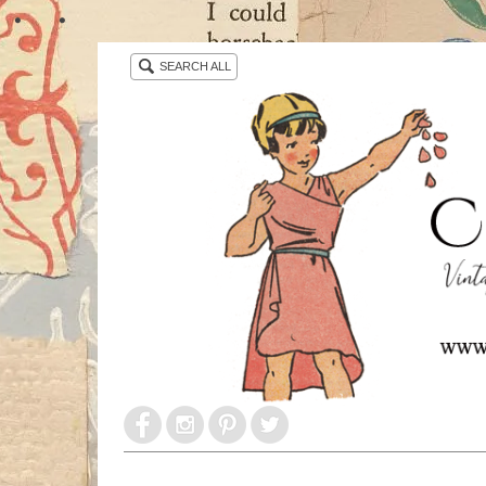
・ ・
SEARCH ALL