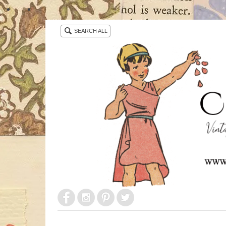
・ ・
SEARCH ALL