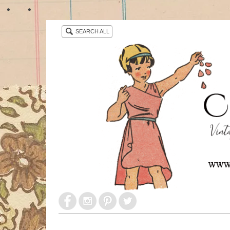
・ ・
SEARCH ALL