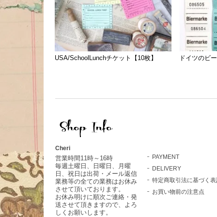
USA/SchoolLunchチケット【10枚】
ドイツのビー
Cheri
PAYMENT
営業時間11時～16時
毎週土曜日、日曜日、月曜
DELIVERY
日、祝日は出荷・メール返信
特定商取引法に基づく表
業務等の全ての業務はお休み
させて頂いております。
お買い物前の注意点
お休み明けに順次ご連絡・発
送させて頂きますので、よろ
しくお願いします。