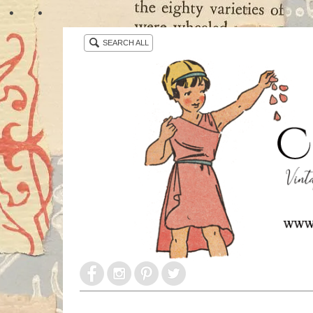
・ ・
SEARCH ALL