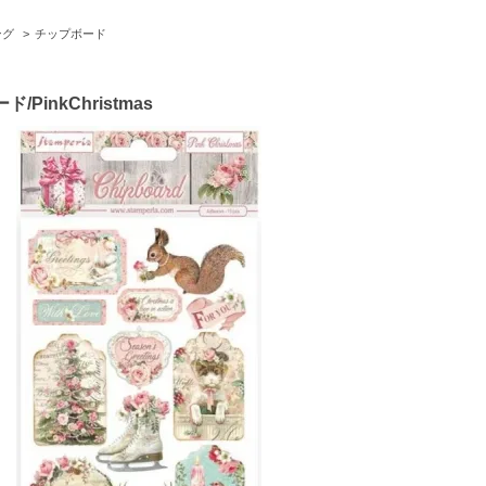
ング
>
チップボード
ド/PinkChristmas