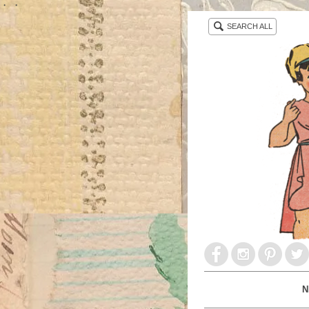
・ ・
SEARCH ALL
N