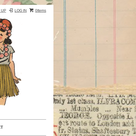
 UP
LOG IN
0Items
CT