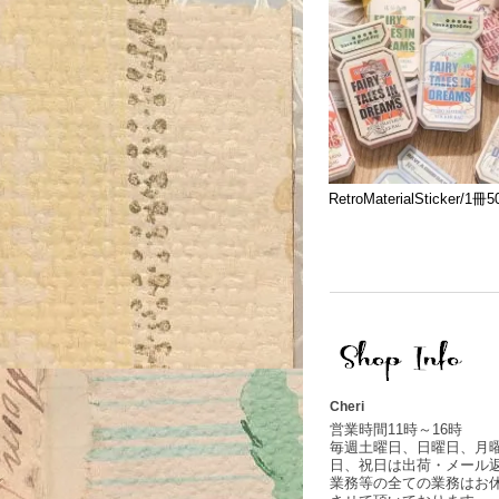
RetroMaterialSticker/1冊
Cheri
営業時間11時～16時
毎週土曜日、日曜日、月
日、祝日は出荷・メール
業務等の全ての業務はお