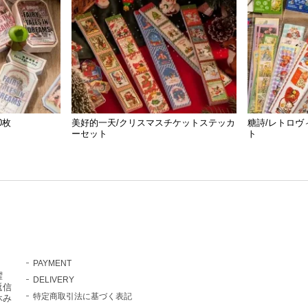
50枚
美好的一天/クリスマスチケットステッカ
糖詩/レトロヴ
ーセット
ト
PAYMENT
曜
DELIVERY
返信
特定商取引法に基づく表記
休み