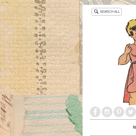
・ ・
SEARCH ALL
N