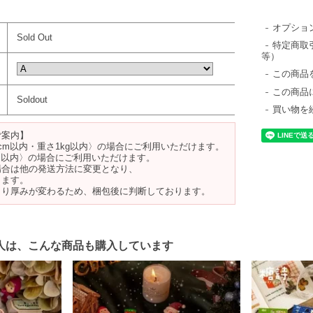
オプショ
Sold Out
特定商取
等）
この商品
この商品
Soldout
買い物を
ご案内】
cm以内・重さ1kg以内〉の場合にご利用いただけます。
m以内〉の場合にご利用いただけます。
場合は他の発送方法に変更となり、
ります。
より厚みが変わるため、梱包後に判断しております。
人は、こんな商品も購入しています