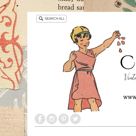
・ ・
SEARCH ALL