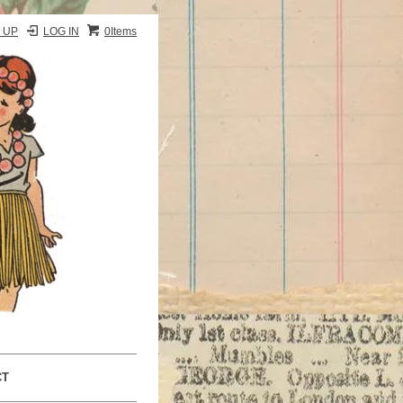
 UP
LOG IN
0Items
CT