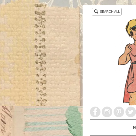
・ ・
SEARCH ALL
N