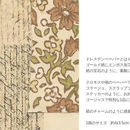
ドレスデンペーパーとは
ゴールド紙にエンボス加
紙の宝石のように、素敵
クロモスや他のペーパー
コラージュ、スクラップ
ステッカーのように、お
ゴージャスで特別な1品
紙のチャームのように感
1個のサイズ 約4x3.5cm