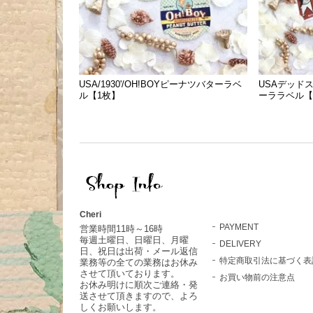
USA/1930'/OH!BOYピーナツバターラベ
USAデッドス
ル【1枚】
ーララベル【
Cheri
PAYMENT
営業時間11時～16時
毎週土曜日、日曜日、月曜
DELIVERY
日、祝日は出荷・メール返信
特定商取引法に基づく表
業務等の全ての業務はお休み
させて頂いております。
お買い物前の注意点
お休み明けに順次ご連絡・発
送させて頂きますので、よろ
しくお願いします。