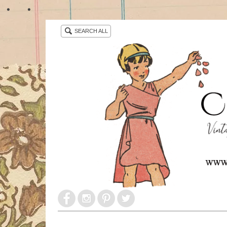
・ ・
SEARCH ALL