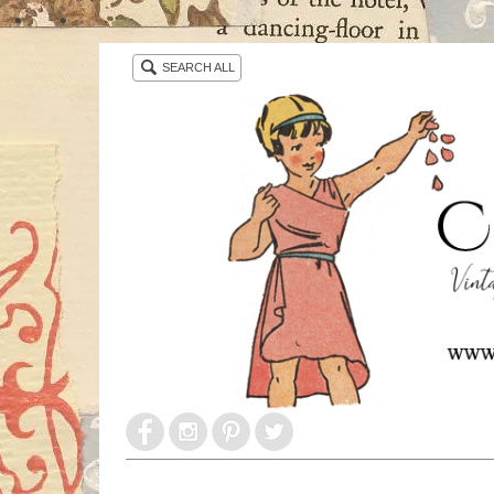
・ ・
SEARCH ALL