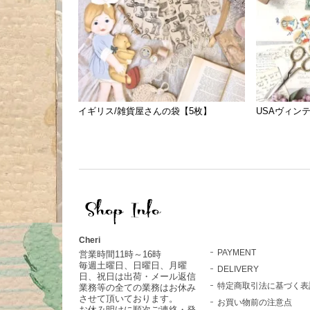
イギリス/雑貨屋さんの袋【5枚】
USAヴィン
Cheri
PAYMENT
営業時間11時～16時
毎週土曜日、日曜日、月曜
DELIVERY
日、祝日は出荷・メール返信
特定商取引法に基づく表
業務等の全ての業務はお休み
させて頂いております。
お買い物前の注意点
お休み明けに順次ご連絡・発