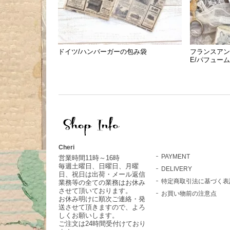
ドイツ/ハンバーガーの包み袋
フランスアンティ
E/パフュー
Cheri
PAYMENT
営業時間11時～16時
毎週土曜日、日曜日、月曜
DELIVERY
日、祝日は出荷・メール返信
特定商取引法に基づく表
業務等の全ての業務はお休み
させて頂いております。
お買い物前の注意点
お休み明けに順次ご連絡・発
送させて頂きますので、よろ
しくお願いします。
ご注文は24時間受付けており