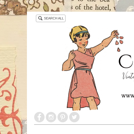
・ ・
SEARCH ALL