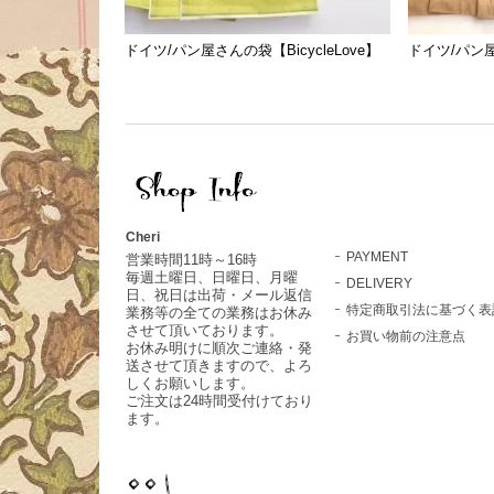
ドイツ/パン屋さんの袋【BicycleLove】
ドイツ/パン屋さ
Cheri
PAYMENT
営業時間11時～16時
毎週土曜日、日曜日、月曜
DELIVERY
日、祝日は出荷・メール返信
特定商取引法に基づく表
業務等の全ての業務はお休み
させて頂いております。
お買い物前の注意点
お休み明けに順次ご連絡・発
送させて頂きますので、よろ
しくお願いします。
ご注文は24時間受付けており
ます。