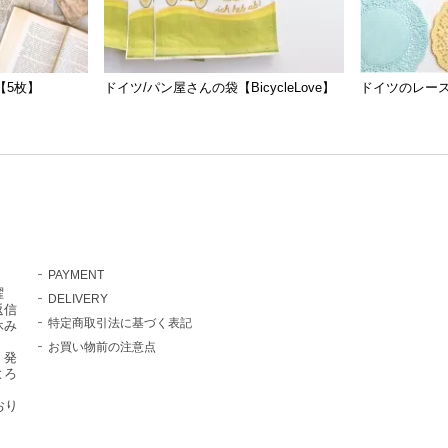
【5枚】
ドイツ/パン屋さんの袋【BicycleLove】
ドイツのレース
PAYMENT
曜
DELIVERY
返信
特定商取引法に基づく表記
休み
お買い物前の注意点
・発
よろ
おり