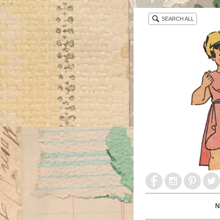
・ ・
SEARCH ALL
N