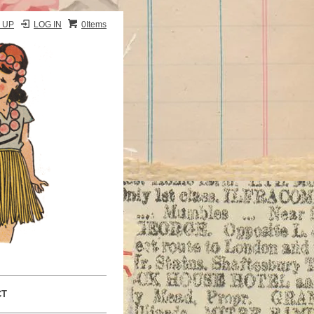
 UP
LOG IN
0Items
CT