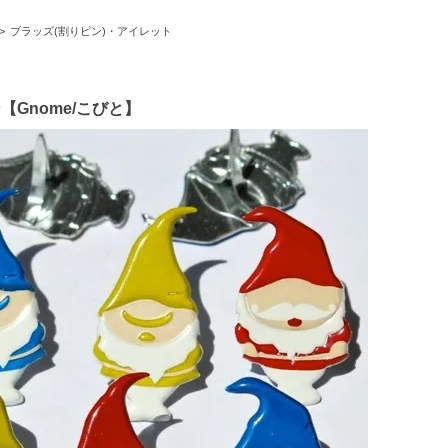
>
ブラッズ(割りピン)・アイレット
ン【Gnome/こびと】