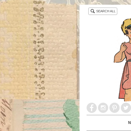
・ ・
SEARCH ALL
N