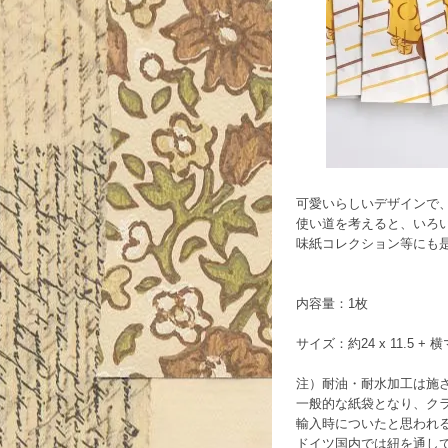
可愛いらしいデザインで
使い道を考えると、いろ
味紙コレクション等にも
内容量：1枚
サイズ：約24 x 11.5 + 横
注）耐油・耐水加工は施
一般的な紙袋となり、ク
輸入時についたと思われ
ドイツ国内では紐を通し