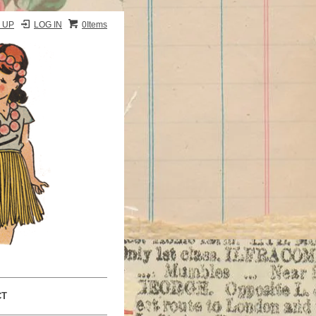
 UP
LOG IN
0Items
CT