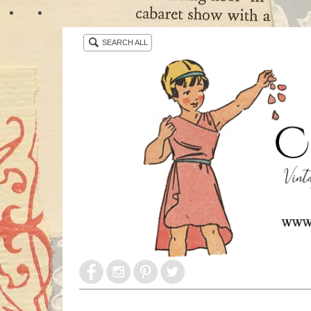
・ ・
SEARCH ALL