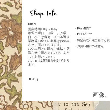
Cheri
PAYMENT
営業時間11時～16時
毎週土曜日、日曜日、月曜
DELIVERY
日、祝日は出荷・メール返信
特定商取引法に基づく表
業務等の全ての業務はお休み
させて頂いております。
お買い物前の注意点
お休み明けに順次ご連絡・発
送させて頂きますので、よろ
しくお願いします。
ご注文は24時間受付けており
ます。
画像