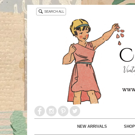
・ ・
SEARCH ALL
NEW ARRIVALS
SHOP