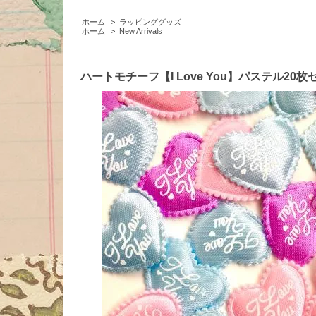
ホーム
>
ラッピンググッズ
ホーム
>
New Arrivals
ハートモチーフ【I Love You】パステル20枚