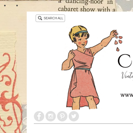
・ ・
SEARCH ALL