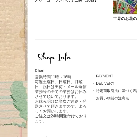
メリーゴーランドのミニ袋【20枚】
世界のお花の
Cheri
PAYMENT
営業時間11時～16時
毎週土曜日、日曜日、月曜
DELIVERY
日、祝日は出荷・メール返信
特定商取引法に基づく表
業務等の全ての業務はお休み
させて頂いております。
お買い物前の注意点
お休み明けに順次ご連絡・発
送させて頂きますので、よろ
しくお願いします。
ご注文は24時間受付けており
ます。