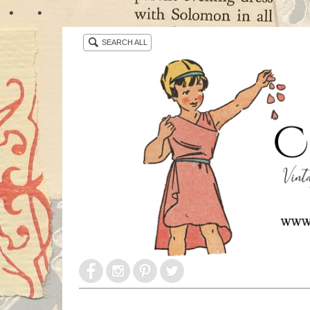
・ ・
SEARCH ALL